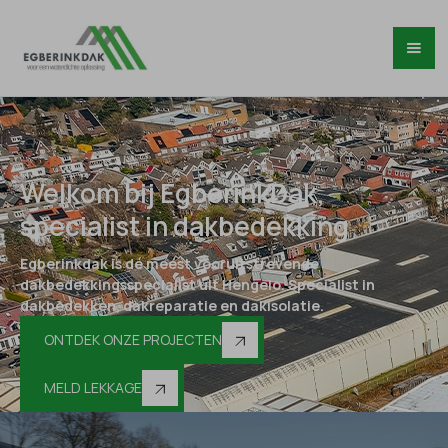
Welkom bij EgberinkDak,
specialist in dakbedekking
Egberinkdak is dé meest vooruitstrevende
dakbedekkingsspecialist uit Hengelo. Specialist in
dakbedekken, dakreparatie en dakisolatie.
ONTDEK ONZE PROJECTEN
MELD LEKKAGE