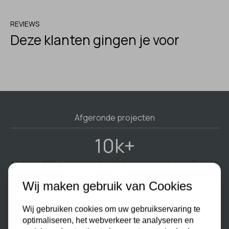
REVIEWS
Deze klanten gingen je voor
Afgeronde projecten
10k+
Met ruim 800 succesvol afgeronde projecten in heel Twente
en omstreken is EgberinkDak een vertrouwde naam in
Wij maken gebruik van Cookies
dakwerk. Van particuliere woningen tot zakelijke panden: wij
leveren vakmanschap, kwaliteit en betrouwbaarheid – keer
op keer.
Wij gebruiken cookies om uw gebruikservaring te
optimaliseren, het webverkeer te analyseren en