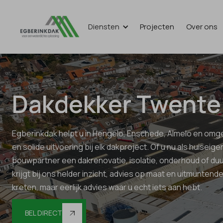
Diensten
Projecten
Over ons
Dakdekker Twente
Egberinkdak helpt u in Hengelo, Enschede, Almelo en omg
en solide uitvoering bij elk dakproject. Of u nu als huiseigen
bouwpartner een dakrenovatie, isolatie, onderhoud of du
krijgt bij ons helder inzicht, advies op maat en uitmunten
kreten, maar eerlijk advies waar u echt iets aan hebt.
BEL DIRECT