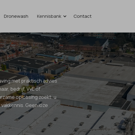
Dronewash
Kennisbank
Contact
eving met praktisch advies
aar, bedrijf, VvE of
urzame oplossing zoekt: u
de vakkennis. Geen loze