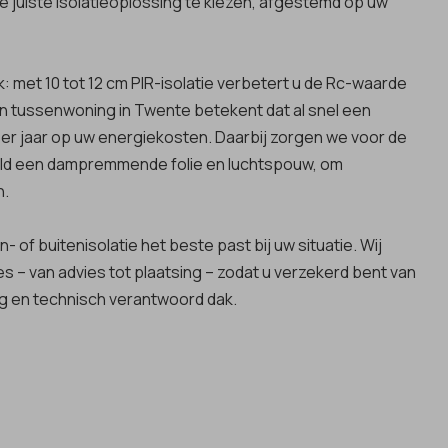
e juiste isolatieoplossing te kiezen, afgestemd op uw
k: met 10 tot 12 cm PIR-isolatie verbetert u de Rc-waarde
en tussenwoning in Twente betekent dat al snel een
er jaar op uw energiekosten. Daarbij zorgen we voor de
eld een dampremmende folie en luchtspouw, om
n.
of buitenisolatie het beste past bij uw situatie. Wij
s – van advies tot plaatsing – zodat u verzekerd bent van
g en technisch verantwoord dak.