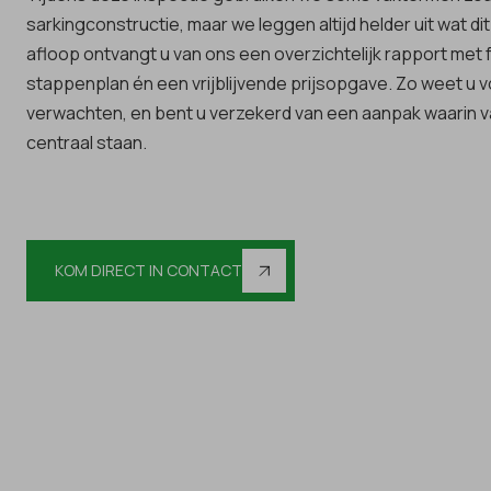
sarkingconstructie, maar we leggen altijd helder uit wat di
afloop ontvangt u van ons een overzichtelijk rapport met fo
stappenplan én een vrijblijvende prijsopgave. Zo weet u v
verwachten, en bent u verzekerd van een aanpak waarin v
centraal staan.
KOM DIRECT IN CONTACT