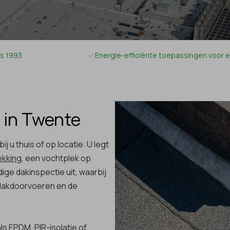
s 1993
Energie-efficiënte toepassingen voor e
 in Twente
 u thuis of op locatie. U legt
kking
, een vochtplek op
dige dakinspectie uit, waarbij
 dakdoorvoeren en de
s EPDM, PIR-isolatie of