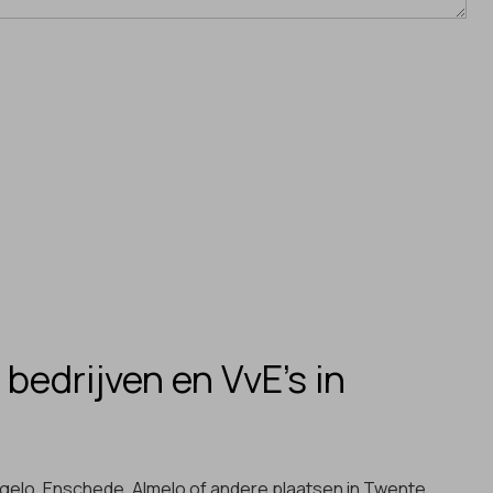
 bedrijven en VvE’s in
ngelo,
Enschede
,
Almelo
of andere plaatsen in Twente