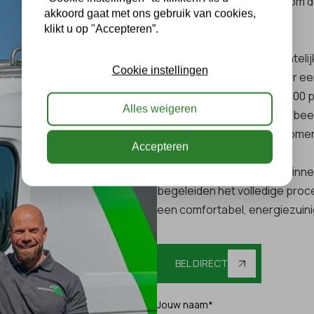
stap. Egberinkdak helpt u om d
akkoord gaat met ons gebruik van cookies,
woningtype en wensen.
klikt u op "Accepteren”.
We maken het direct inzichtelij
Cookie instellingen
van uw dak aanzienlijk. Voor e
besparing van €400 tot €600 p
Alles weigeren
juiste opbouw, met bijvoorbe
vochtproblemen te voorkome
Accepteren
Samen bespreken we of binnen- 
begeleiden het volledige proce
een comfortabel, energiezuini
BEL DIRECT
Jouw naam*