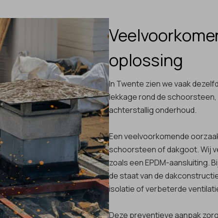
Veelvoorkome
oplossing
In Twente zien we vaak dezel
lekkage rond de schoorsteen, o
achterstallig onderhoud.
Een veelvoorkomende oorzaak 
schoorsteen of dakgoot. Wij 
zoals een EPDM-aansluiting. B
de staat van de dakconstructi
isolatie of verbeterde ventilati
Deze preventieve aanpak zorgt