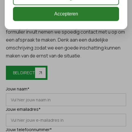
Met spoed dakdekker nodig?
Accepteren
Geen spoed maar wel een dakreparatie, nieuw dak of
dakinspectie aanvragen? Als u het onderstaande
formulier invult nemen we spoedig contact met u op om
een afspraak te maken. Denk aan een duidelijke
omschrijving zodat we een goede inschatting kunnen
maken van de ernst van de situatie.
BEL DIRECT
Jouw naam*
Jouw emailadres*
Jouw telefoonnummer*