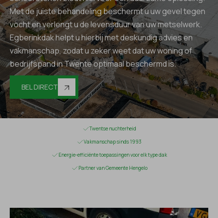
Met de juiste behandeling beschermt u uw gevel tegen
vocht en verlengt u de levensduur van uw metselwerk.
Egberinkdak helpt u hierbij met deskundig advies en
vakmanschap, zodat u zeker weet dat uw woning of
bedrijfspand in Twente optimaal beschermd is.
BEL DIRECT
Twentse nuchterheid
Vakmanschap sinds 1993
Energie-efficiënte toepassingen voor elk type dak
Partner van Gemeente Hengelo