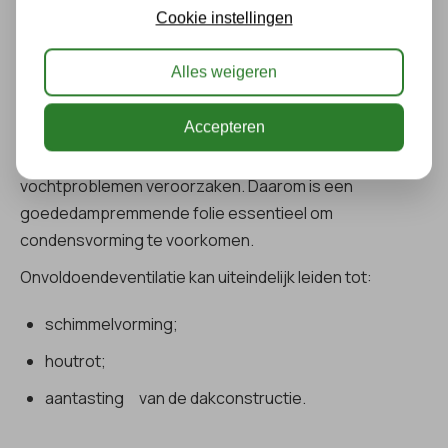
Cookie instellingen
Hoewelisoleren aan de binnenzijde veel voordelen
biedt, zijn er ook aandachtspuntenwaar rekening mee
Alles weigeren
gehouden moet worden.
Vocht en ventilatie
Accepteren
Een verkeerdgeplaatste isolatielaag kan
vochtproblemen veroorzaken. Daarom is een
goededampremmende folie essentieel om
condensvorming te voorkomen.
Onvoldoendeventilatie kan uiteindelijk leiden tot:
schimmelvorming;
houtrot;
aantasting van de dakconstructie.