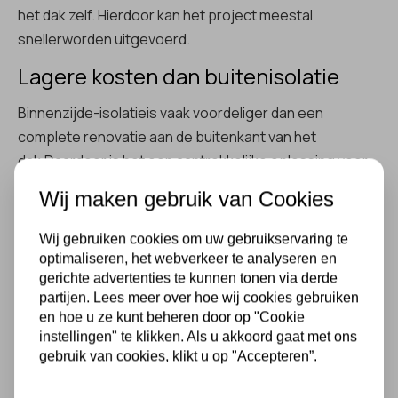
het dak zelf. Hierdoor kan het project meestal
snellerworden uitgevoerd.
Lagere kosten dan buitenisolatie
Binnenzijde-isolatieis vaak voordeliger dan een
complete renovatie aan de buitenkant van het
dak.Daardoor is het een aantrekkelijke oplossing voor
bestaande woningen.
Wij maken gebruik van Cookies
Direct merkbaar comfort
Wij gebruiken cookies om uw gebruikservaring te
Na hetisoleren blijft warmte beter in huis hangen. Veel
optimaliseren, het webverkeer te analyseren en
gerichte advertenties te kunnen tonen via derde
bewoners merken direct dattocht en
partijen. Lees meer over hoe wij cookies gebruiken
temperatuurverschillen verminderen.
en hoe u ze kunt beheren door op "Cookie
instellingen" te klikken. Als u akkoord gaat met ons
Belangrijke aandachtspunten bij
gebruik van cookies, klikt u op "Accepteren”.
dakisolatie