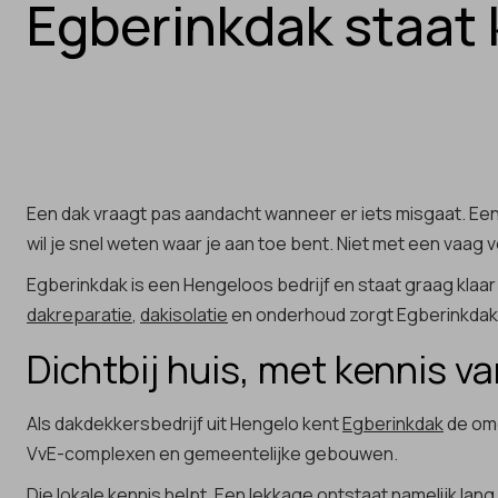
Egberinkdak staat 
Een dak vraagt pas aandacht wanneer er iets misgaat. Een 
wil je snel weten waar je aan toe bent. Niet met een vaag v
Egberinkdak is een Hengeloos bedrijf en staat graag kl
dakreparatie
,
dakisolatie
en onderhoud zorgt Egberinkdak d
Dichtbij huis, met kennis 
Als dakdekkersbedrijf uit Hengelo kent
Egberinkdak
de omg
VvE-complexen en gemeentelijke gebouwen.
Die lokale kennis helpt. Een lekkage ontstaat namelijk lang