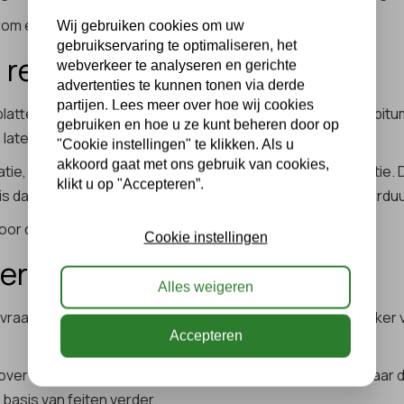
arom een bepaalde aanpak nodig is.
Wij gebruiken cookies om uw
gebruikservaring te optimaliseren, het
 renovatie en isolatie
webverkeer te analyseren en gerichte
advertenties te kunnen tonen via derde
partijen. Lees meer over hoe wij cookies
 platte daken is de complete opbouw belangrijk. Denk aan bit
gebruiken en hoe u ze kunt beheren door op
 later
zonnepanelen
of een
groendak
te plaatsen.
"Cookie instellingen" te klikken. Als u
akkoord gaat met ons gebruik van cookies,
tie, nieuwe dakbedekking en energie-efficiënte dakisolatie. 
klikt u op "Accepteren”.
is dat vaak hét moment om ook isolatie of toekomstige verd
voor de komende jaren.
Cookie instellingen
ker is geworden
Alles weigeren
vraag? Door het faillissement van Dak-Point kan dat onzeker v
Accepteren
 over te nemen of aannames te doen over eerder werk, maar do
 basis van feiten verder.