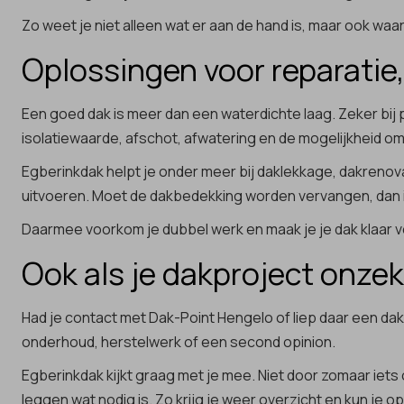
Zo weet je niet alleen wat er aan de hand is, maar ook wa
Oplossingen voor reparatie,
Een goed dak is meer dan een waterdichte laag. Zeker bij
isolatiewaarde, afschot, afwatering en de mogelijkheid om
Egberinkdak helpt je onder meer bij daklekkage, dakrenova
uitvoeren. Moet de dakbedekking worden vervangen, dan 
Daarmee voorkom je dubbel werk en maak je je dak klaar 
Ook als je dakproject onze
Had je contact met Dak-Point Hengelo of liep daar een dak
onderhoud, herstelwerk of een second opinion.
Egberinkdak kijkt graag met je mee. Niet door zomaar iets
leggen wat nodig is. Zo krijg je weer overzicht en kun je op