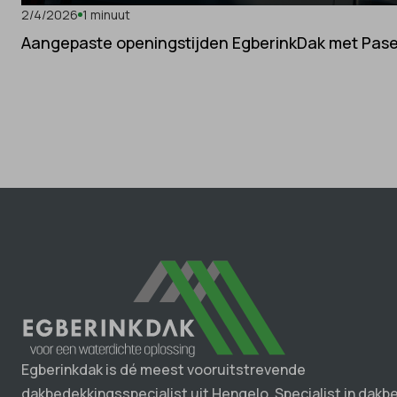
2/4/2026
1 minuut
Aangepaste openingstijden EgberinkDak met Pas
Egberinkdak is dé meest vooruitstrevende
dakbedekkingsspecialist uit Hengelo. Specialist in dakb