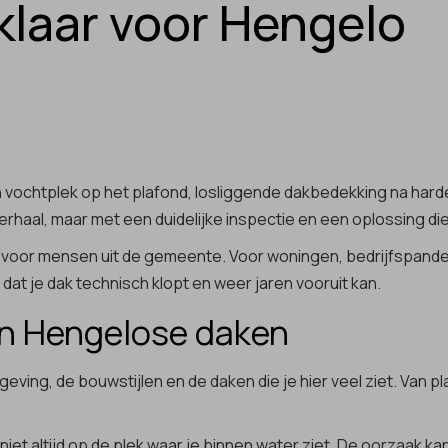
klaar voor Hengelo
vochtplek op het plafond, losliggende dakbedekking na harde w
erhaal, maar met een duidelijke inspectie en een oplossing die
aar voor mensen uit de gemeente. Voor woningen, bedrijfspa
at je dak technisch klopt en weer jaren vooruit kan.
van Hengelose daken
eving, de bouwstijlen en de daken die je hier veel ziet. Van
 niet altijd op de plek waar je binnen water ziet. De oorzaak 