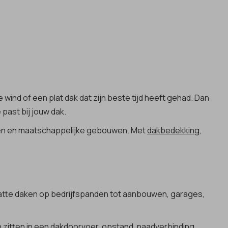
ind of een plat dak dat zijn beste tijd heeft gehad. Dan
 past bij jouw dak.
nden en maatschappelijke gebouwen. Met
dakbedekking
,
 platte daken op bedrijfspanden tot aanbouwen, garages,
kan zitten in een dakdoorvoer, opstand, naadverbinding,