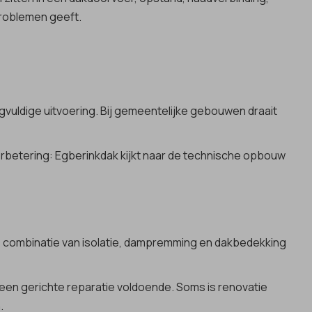
problemen geeft.
vuldige uitvoering. Bij gemeentelijke gebouwen draait
everbetering: Egberinkdak kijkt naar de technische opbouw
iste combinatie van isolatie, dampremming en dakbedekking
 een gerichte reparatie voldoende. Soms is renovatie
.