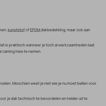
umen,
kunststof
of
EPDM
dakbedekking, maar ook aan
Dat is praktisch wanneer je toch al werkzaamheden laat
uurzaming mee te nemen.
oelen. Misschien weet je niet wie je nu moet bellen voor
or je dak technisch te beoordelen en helder uit te