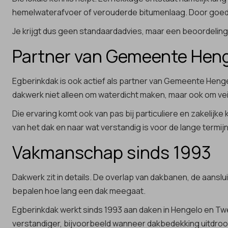
hemelwaterafvoer of verouderde bitumenlaag. Door goed t
Je krijgt dus geen standaardadvies, maar een beoordeling 
Partner van Gemeente Hen
Egberinkdak is ook actief als partner van Gemeente Henge
dakwerk niet alleen om waterdicht maken, maar ook om vei
Die ervaring komt ook van pas bij particuliere en zakelijk
van het dak en naar wat verstandig is voor de lange termijn
Vakmanschap sinds 1993
Dakwerk zit in details. De overlap van dakbanen, de aansl
bepalen hoe lang een dak meegaat.
Egberinkdak werkt sinds 1993 aan daken in Hengelo en Twen
verstandiger, bijvoorbeeld wanneer dakbedekking uitdroog